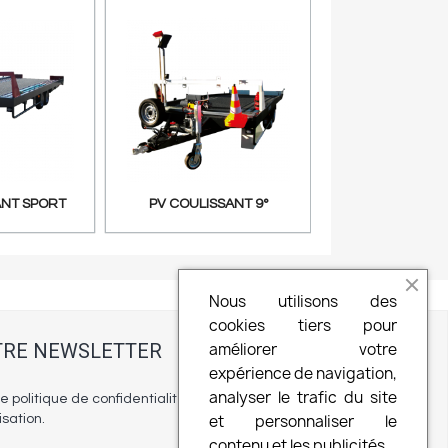
 rapide
Aperçu rapide
ANT SPORT
PV COULISSANT 9°
Nous utilisons des
cookies tiers pour
OTRE NEWSLETTER
améliorer votre
expérience de navigation,
analyser le trafic du site
e politique de confidentialité et nos
et personnaliser le
isation.
contenu et les publicités.