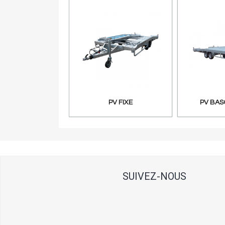
Aperçu rapide
Aper
PV FIXE
PV BAS
SUIVEZ-NOUS