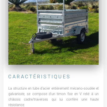
CARACTÉRISTIQUES
La structure en tube d’acier entièrement mécano-soudée et
galvanisée, se compose d’un timon fixe en V relié à un
châssis cadre/traverses qui lui confère une haute
résistance.