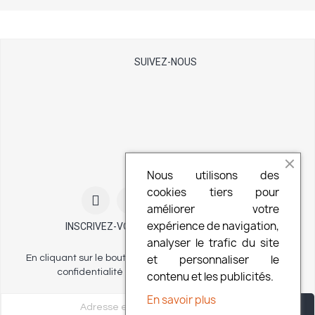
SUIVEZ-NOUS
Nous utilisons des
cookies tiers pour
améliorer votre
expérience de navigation,
INSCRIVEZ-VOUS À NOTRE NEWSLETTER
analyser le trafic du site
et personnaliser le
En cliquant sur le bouton vous acceptez notre politique de
confidentialité et nos conditions d'utilisation.
contenu et les publicités.
En savoir plus
S'ABONNER