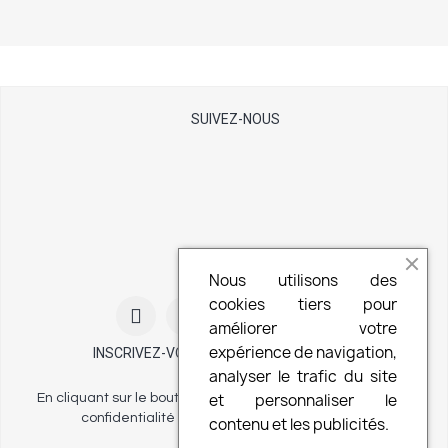
SUIVEZ-NOUS
Nous utilisons des
cookies tiers pour
améliorer votre
expérience de navigation,
INSCRIVEZ-VOUS À NOTRE NEWSLETTER
analyser le trafic du site
et personnaliser le
En cliquant sur le bouton vous acceptez notre politique de
confidentialité et nos conditions d'utilisation.
contenu et les publicités.